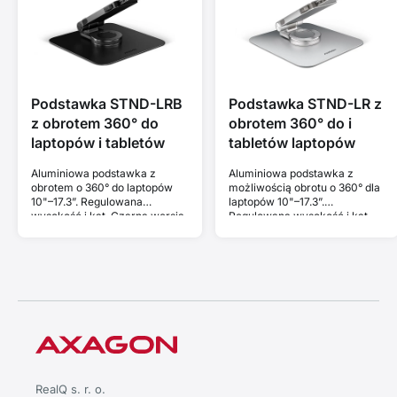
Podstawka STND-LRB
Podstawka STND-LR z
z obrotem 360° do
obrotem 360° do i
laptopów i tabletów
tabletów laptopów
Aluminiowa podstawka z
Aluminiowa podstawka z
obrotem o 360° do laptopów
możliwością obrotu o 360° dla
10"–17.3”. Regulowana
laptopów 10"–17.3”.
wysokość i kąt. Czarna wersja.
Regulowana wysokość i kąt.
RealQ s. r. o.