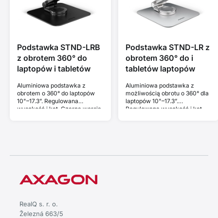
Podstawka STND-LRB
Podstawka STND-LR z
z obrotem 360° do
obrotem 360° do i
laptopów i tabletów
tabletów laptopów
Aluminiowa podstawka z
Aluminiowa podstawka z
obrotem o 360° do laptopów
możliwością obrotu o 360° dla
10"–17.3”. Regulowana
laptopów 10"–17.3”.
wysokość i kąt. Czarna wersja.
Regulowana wysokość i kąt.
RealQ s. r. o.
Železná 663/5