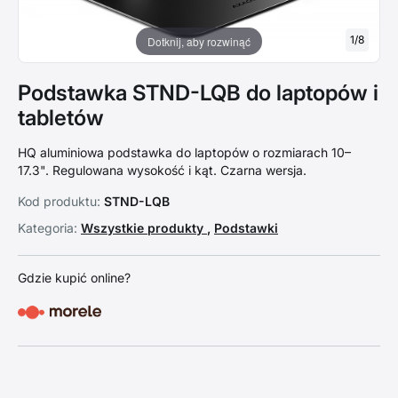
1
/
8
Dotknij, aby rozwinąć
Podstawka STND-LQB do laptopów i
tabletów
HQ aluminiowa podstawka do laptopów o rozmiarach 10–
17.3". Regulowana wysokość i kąt. Czarna wersja.
Kod produktu:
STND-LQB
Kategoria:
Wszystkie produkty
,
Podstawki
Gdzie kupić online?