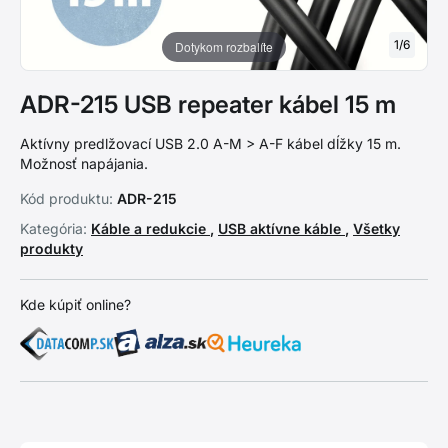
1
/
6
Dotykom rozbalíte
ADR-215 USB repeater kábel 15 m
Aktívny predlžovací USB 2.0 A-M > A-F kábel dĺžky 15 m.
Možnosť napájania.
Kód produktu:
ADR-215
Kategória:
Káble a redukcie
,
USB aktívne káble
,
Všetky
produkty
Kde kúpiť online?