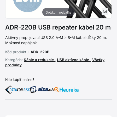
1
/
6
Dotykom rozbalíte
ADR-220B USB repeater kábel 20 m
Aktívny prepojovací USB 2.0 A-M > B-M kábel dĺžky 20 m.
Možnosť napájania.
Kód produktu:
ADR-220B
Kategória:
Káble a redukcie
,
USB aktívne káble
,
Všetky
produkty
Kde kúpiť online?