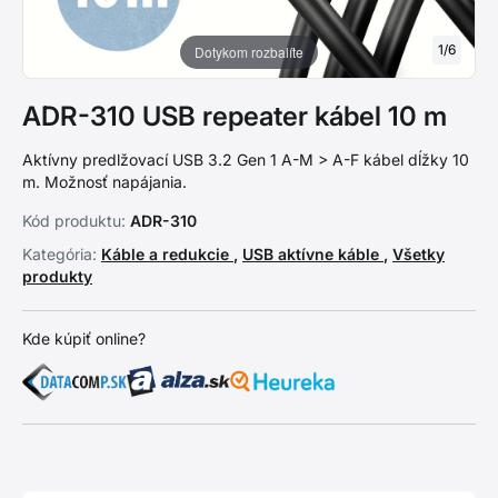
1
/
6
Dotykom rozbalíte
ADR-310 USB repeater kábel 10 m
Aktívny predlžovací USB 3.2 Gen 1 A-M > A-F kábel dĺžky 10
m. Možnosť napájania.
Kód produktu:
ADR-310
Kategória:
Káble a redukcie
,
USB aktívne káble
,
Všetky
produkty
Kde kúpiť online?