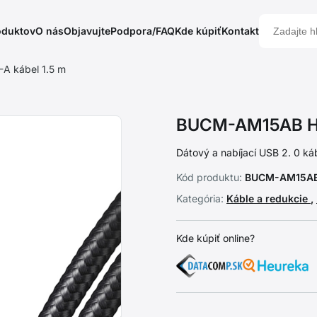
oduktov
O nás
Objavujte
Podpora/FAQ
Kde kúpiť
Kontakt
 kábel 1.5 m
BUCM-AM15AB HQ
Dátový a nabíjací USB 2. 0 káb
Kód produktu:
BUCM-AM15A
Kategória:
Káble a redukcie
,
Kde kúpiť online?