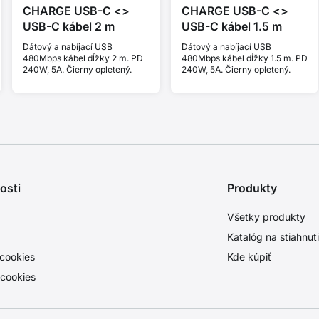
CHARGE USB-C <>
CHARGE USB-C <>
USB-C kábel 2 m
USB-C kábel 1.5 m
Dátový a nabíjací USB
Dátový a nabíjací USB
480Mbps kábel dĺžky 2 m. PD
480Mbps kábel dĺžky 1.5 m. PD
240W, 5A. Čierny opletený.
240W, 5A. Čierny opletený.
osti
Produkty
Všetky produkty
Katalóg na stiahnut
cookies
Kde kúpiť
 cookies