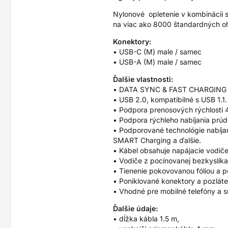
Nylonové opletenie v kombinácii 
na viac ako 8000 štandardných oh
Konektory:
• USB-C (M) male / samec
• USB-A (M) male / samec
Ďalšie vlastnosti:
• DATA SYNC & FAST CHARGING - s
• USB 2.0, kompatibilné s USB 1.1.
• Podpora prenosových rýchlosti 48
• Podpora rýchleho nabíjania prú
• Podporované technológie nabíja
SMART Charging a ďalšie.
• Kábel obsahuje napájacie vodi
• Vodiče z pocínovanej bezkyslíkat
• Tienenie pokovovanou fóliou a p
• Poniklované konektory a pozláte
• Vhodné pre mobilné telefóny a s
Ďalšie údaje:
• dĺžka kábla 1.5 m,