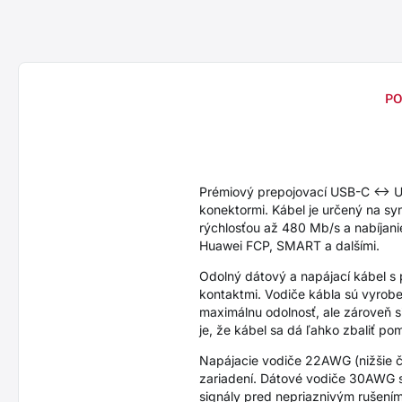
PO
Prémiový prepojovací USB-C <->
konektormi. Kábel je určený na syn
rýchlosťou až 480 Mb/s a nabíjan
Huawei FCP, SMART a dalšími.
Odolný dátový a napájací kábel s
kontaktmi. Vodiče kábla sú vyrobe
maximálnu odolnosť, ale zároveň s
je, že kábel sa dá ľahko zbaliť po
Napájacie vodiče 22AWG (nižšie čís
zariadení. Dátové vodiče 30AWG sp
signály pred nepriaznivým rušením