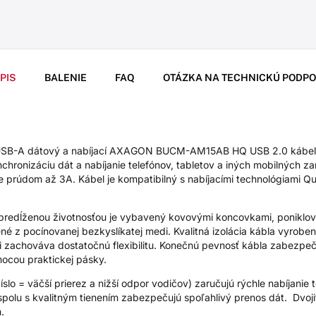
PIS
BALENIE
FAQ
OTÁZKA NA TECHNICKÚ PODP
 USB-A dátový a nabíjací AXAGON BUCM-AM15AB HQ USB 2.0 kábel
chronizáciu dát a nabíjanie telefónov, tabletov a iných mobilných z
ie prúdom až 3A. Kábel je kompatibilný s nabíjacími technológiami 
 predĺženou životnosťou je vybavený kovovými koncovkami, poniklo
né z pocínovanej bezkyslíkatej medi. Kvalitná izolácia kábla vyrob
i zachováva dostatočnú flexibilitu. Konečnú pevnosť kábla zabezpe
mocou praktickej pásky.
lo = väčší prierez a nižší odpor vodičov) zaručujú rýchle nabíjanie 
olu s kvalitným tienením zabezpečujú spoľahlivý prenos dát. Dvoji
.