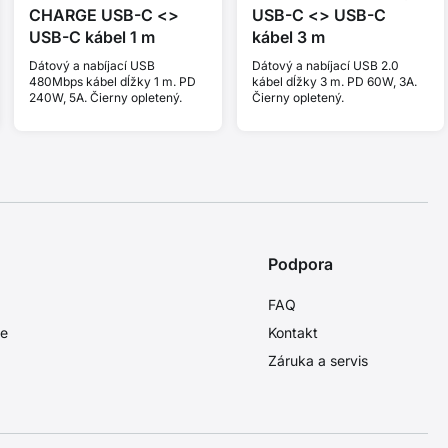
CHARGE USB-C <>
USB-C <> USB-C
USB-C kábel 1 m
kábel 3 m
Dátový a nabíjací USB
Dátový a nabíjací USB 2.0
480Mbps kábel dĺžky 1 m. PD
kábel dĺžky 3 m. PD 60W, 3A.
240W, 5A. Čierny opletený.
Čierny opletený.
Podpora
FAQ
ie
Kontakt
Záruka a servis