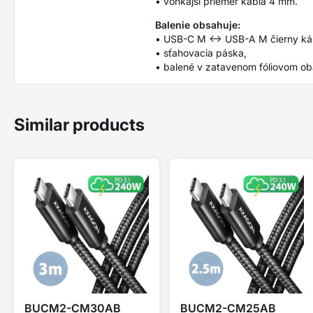
• vonkajší priemer kábla 4 mm.
Balenie obsahuje:
• USB-C M <-> USB-A M čierny ká
• sťahovacia páska,
• balené v zatavenom fóliovom ob
Similar products
BUCM2-CM30AB
BUCM2-CM25AB