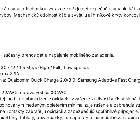
s káblovou priechodkou výrazne znižuje nebezpečné ohýbanie kábla.
ybov. Mechanickú odolnosť kábla zvyšujú aj hliníkové kryty koncovi
účasný prenos dát a napájanie mobilného zariadenia.
0 / 12 / 1.5 Mb/s (High / Full / Low speed).
dom až 3A.
nia: Qualcomm Quick Charge 2.0/3.0, Samsung Adaptive Fast Chargi
če 22AWG, dátové vodiče 30AWG.
ej medi pre obmedzenie oxidácie, zvýšenie vodivosti a čistý signál 
ocínovaným medeným opletením minimalizuje rušenie a zabraňuje str
né kontakty zabraňujú oxidácii a zabezpečujú spoľahlivé pripojenie.
martfóny, tablety, powerbanky, fotoaparáty a iné mobilné zariadeni