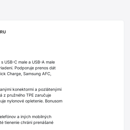
ORU
 s USB-C male a USB-A male
ariadení. Podporuje prenos dát
Quick Charge, Samsung AFC,
vanými konektormi a pozlátenými
ená z pružného TPE zaručuje
čuje nylonové opletenie. Bonusom
telefónov a iných mobilných
té tienenie chráni prenášané