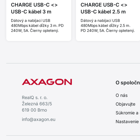
CHARGE USB-C <>
CHARGE USB-C <>
USB-C kábel 3 m
USB-C kábel 2.5 m
Dátový a nabíjací USB
Dátový a nabíjací USB
480Mbps kábel dĺžky 3 m. PD
480Mbps kábel dĺžky 2.5 m.
240W, 5A. Čierny opletený.
PD 240W, 5A. Čierny opletený.
O spoločn
O nás
RealQ s. r. o.
Železná 663/5
Objavujte
619 00 Brno
Súkromie a 
info@axagon.eu
Nastavenie