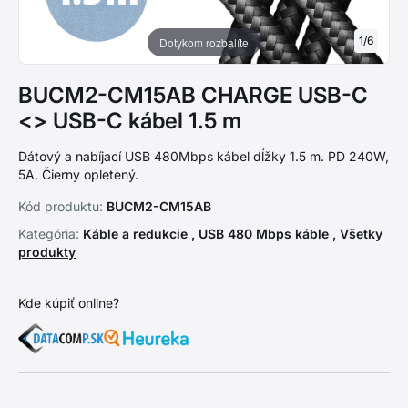
1
/
6
Dotykom rozbalíte
BUCM2-CM15AB CHARGE USB-C
<> USB-C kábel 1.5 m
Dátový a nabíjací USB 480Mbps kábel dĺžky 1.5 m. PD 240W,
5A. Čierny opletený.
Kód produktu:
BUCM2-CM15AB
Kategória:
Káble a redukcie
,
USB 480 Mbps káble
,
Všetky
produkty
Kde kúpiť online?