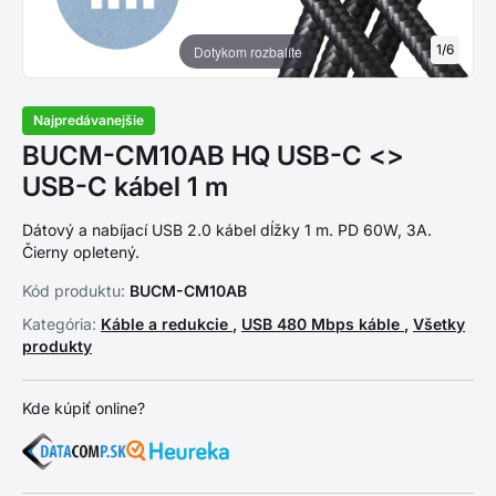
1
/
6
Dotykom rozbalíte
Najpredávanejšie
BUCM-CM10AB HQ USB-C <>
USB-C kábel 1 m
Dátový a nabíjací USB 2.0 kábel dĺžky 1 m. PD 60W, 3A.
Čierny opletený.
Kód produktu:
BUCM-CM10AB
Kategória:
Káble a redukcie
,
USB 480 Mbps káble
,
Všetky
produkty
Kde kúpiť online?