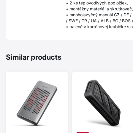
• 2 ks teplovodivých podložiek,
• montážny materiál a skrutkovač,
• mnohojazyčný manuál CZ / DE / DK
/ SWE / TR / UA / ALB / BG / BOS 
• balené v kartónovej krabičke s 
Similar products