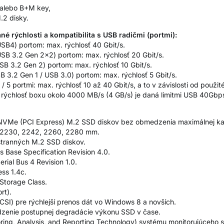
 alebo B+M key,
.2 disky.
é rýchlosti a kompatibilita s USB radičmi (portmi):
B4) portom: max. rýchlosť 40 Gbit/s.
B 3.2 Gen 2x2) portom: max. rýchlosť 20 Gbit/s.
B 3.2 Gen 2) portom: max. rýchlosť 10 Gbit/s.
3.2 Gen 1 / USB 3.0) portom: max. rýchlosť 5 Gbit/s.
 / 5 portmi: max. rýchlosť 10 až 40 Gbit/s, a to v závislosti od použi
 rýchlosť boxu okolo 4000 MB/s (4 GB/s) je daná limitmi USB 40Gbps
VMe (PCI Express) M.2 SSD diskov bez obmedzenia maximálnej ka
- 2230, 2242, 2260, 2280 mm.
stranných M.2 SSD diskov.
s Base Specification Revision 4.0.
erial Bus 4 Revision 1.0.
ss 1.4c.
Storage Class.
rt).
I) pre rýchlejší prenos dát vo Windows 8 a novších.
zenie postupnej degradácie výkonu SSD v čase.
ring, Analysis, and Reporting Technology) systému monitorujúceho s