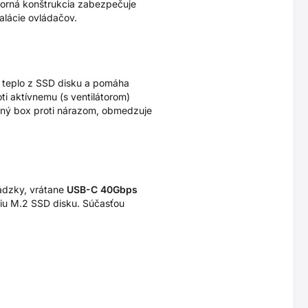
rná konštrukcia zabezpečuje
talácie ovládačov.
 teplo z SSD disku a pomáha
i aktívnemu (s ventilátorom)
rný box proti nárazom, obmedzuje
ádzky, vrátane
USB-C 40Gbps
ciu M.2 SSD disku. Súčasťou