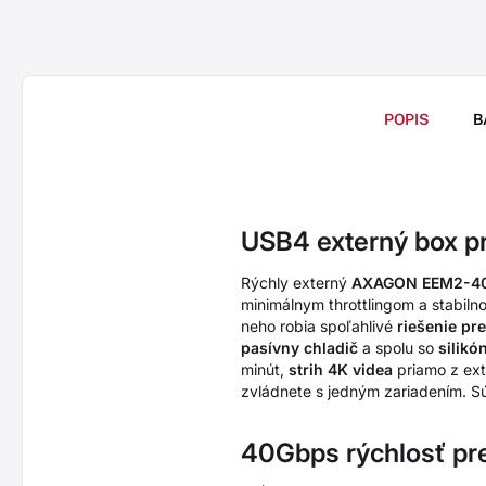
POPIS
B
USB4 externý box p
Rýchly externý
AXAGON EEM2-40
minimálnym throttlingom a stabil
neho robia spoľahlivé
riešenie pre
pasívny chladič
a spolu so
silik
minút,
strih 4K videa
priamo z ext
zvládnete s jedným zariadením. S
40Gbps rýchlosť pr