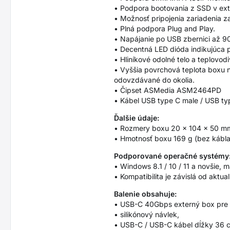
• Podpora bootovania z SSD v ex
• Možnosť pripojenia zariadenia 
• Plná podpora Plug and Play.
• Napájanie po USB zbernici až 9
• Decentná LED dióda indikujúca pr
• Hliníkové odolné telo a teplovo
• Vyššia povrchová teplota boxu 
odovzdávané do okolia.
• Čipset ASMedia ASM2464PD
• Kábel USB type C male / USB ty
Ďalšie údaje:
• Rozmery boxu 20 x 104 x 50 mm
• Hmotnosť boxu 169 g (bez kábla,
Podporované operačné systémy
• Windows 8.1 / 10 / 11 a novšie, 
• Kompatibilita je závislá od akt
Balenie obsahuje:
• USB-C 40Gbps externý box pre
• silikónový návlek,
• USB-C / USB-C kábel dĺžky 36 