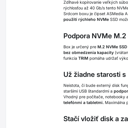
Zdĺhavé kopírovanie veľkých súbo
rýchlosťou až 40 Gb/s tento NVM
Srdcom boxu je čipset ASMedia 
použití rýchleho NVMe
SSD možno 
Podpora NVMe M.2 
Box je určený pre
M.2 NVMe SSD 
bez obmedzenia kapacity
(vráta
funkcia
TRIM
pomáha udržať výkon
Už žiadne starosti s
Neistota, či bude externý disk fu
staršími USB štandardmi a
podpor
Vhodný pre počítače, notebooky 
telefónmi a tabletmi.
Maximálna pr
Stačí vložiť disk a 