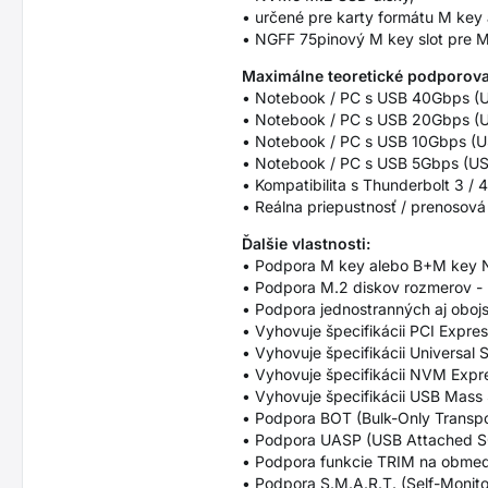
• určené pre karty formátu M key
• NGFF 75pinový M key slot pre M
Maximálne teoretické podporovan
• Notebook / PC s USB 40Gbps (US
• Notebook / PC s USB 20Gbps (US
• Notebook / PC s USB 10Gbps (US
• Notebook / PC s USB 5Gbps (USB 
• Kompatibilita s Thunderbolt 3 / 4
• Reálna priepustnosť / prenosová
Ďalšie vlastnosti:
• Podpora M key alebo B+M key N
• Podpora M.2 diskov rozmerov 
• Podpora jednostranných aj oboj
• Vyhovuje špecifikácii PCI Expres
• Vyhovuje špecifikácii Universal S
• Vyhovuje špecifikácii NVM Expre
• Vyhovuje špecifikácii USB Mass 
• Podpora BOT (Bulk-Only Transpo
• Podpora UASP (USB Attached SCS
• Podpora funkcie TRIM na obmed
• Podpora S.M.A.R.T. (Self-Monito