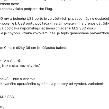
ternom boxe.
za chodu vďaka podpore Hot Plug.
00 mA z jedného USB portu je vo všetkých prípadoch úplne dostačuj
ipojenie k USB portu počítača (trvalým svietením) a prenos dát (bli
divá podložka napomáhajú lepšiemu chladeniu M.2 SSD disku.
nie je chybou, vďaka kovovému telu je teplo generované prevádzkou
pe C male dĺžky 36 cm je súčasťou balenia.
 (V × Š × H).
 bez disku, bez návleku).
:
macOS, Linux a Android.
ualizovaného operačného systému a podpory od výrobcu zariadenia.
 M.2 SSD,
cm,