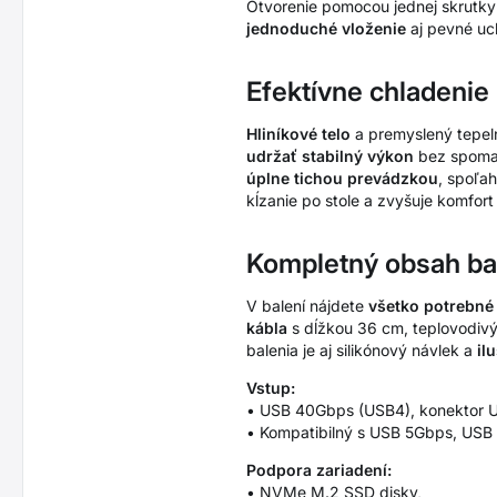
Otvorenie pomocou jednej skrutk
jednoduché vloženie
aj pevné uc
Efektívne chladenie 
Hliníkové telo
a premyslený tepel
udržať stabilný výkon
bez spomaľo
úplne tichou prevádzkou
, spoľa
kĺzanie po stole a zvyšuje komfort 
Kompletný obsah bal
V balení nájdete
všetko potrebné
kábla
s dĺžkou 36 cm, teplovodiv
balenia je aj silikónový návlek a
il
Vstup:
• USB 40Gbps (USB4), konektor 
• Kompatibilný s USB 5Gbps, USB 
Podpora zariadení:
• NVMe M.2 SSD disky,