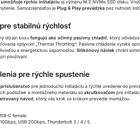
y
umožňuje rýchlu inštaláciu
aj výmenu M.2 NVMe SSD disku. Vnúto
hytenie. Samozrejmosťou je
Plug & Play prevádzka
bez nutnosti inš
pre stabilnú rýchlosť
ný dizajn boxu
fungujú ako účinný pasívny chladič
, ktorý odvádza
vania vplyvom „Thermal Throttling“. Pasívne chladenie vyniká oprot
hlivosťou a energetickou úspornosťou.
Silikónový návlek
chráni exte
pri používaní.
enia pre rýchle spustenie
 príslušenstvo
pre jednoduchú inštaláciu a rýchle uvedenie do prev
ých podložiek a montážneho materiálu so
skrutkovačom
pre inštalá
ustrovaný návod
, ktorý vás krok za krokom prevedie montážou.
USB-C female.
10Gbps, USB 20Gbps, Thunderbolt 3 / 4 / 5.