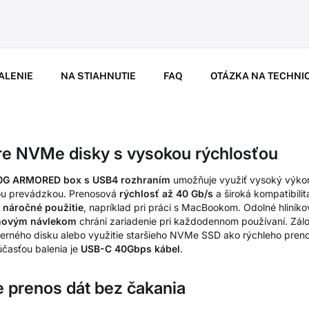
ALENIE
NA STIAHNUTIE
FAQ
OTÁZKA NA TECHNI
re NVMe disky s vysokou rýchlosťou
G ARMORED box s USB4 rozhraním
umožňuje využiť vysoký výk
nou prevádzkou. Prenosová
rýchlosť až 40 Gb/s
a široká kompatibili
 náročné použitie
, napríklad pri práci s MacBookom. Odolné hliník
ónovým návlekom
chráni zariadenie pri každodennom používaní. Zálo
erného disku alebo využitie staršieho NVMe SSD ako rýchleho preno
účasťou balenia je
USB-C 40Gbps kábel
.
e prenos dát bez čakania