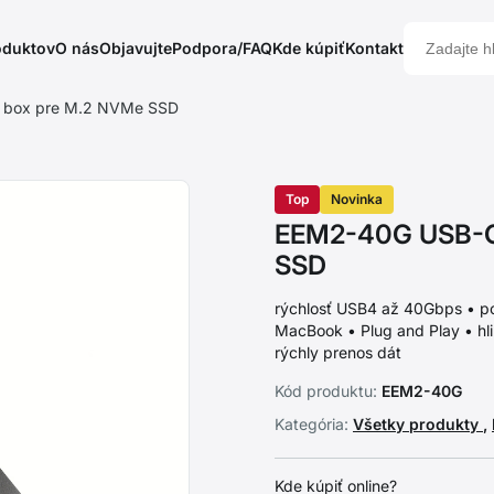
oduktov
O nás
Objavujte
Podpora/FAQ
Kde kúpiť
Kontakt
 box pre M.2 NVMe SSD
Top
Novinka
EEM2-40G USB-C 
SSD
rýchlosť USB4 až 40Gbps • p
MacBook • Plug and Play • hli
rýchly prenos dát
Kód produktu:
EEM2-40G
Kategória:
Všetky produkty
,
Kde kúpiť online?