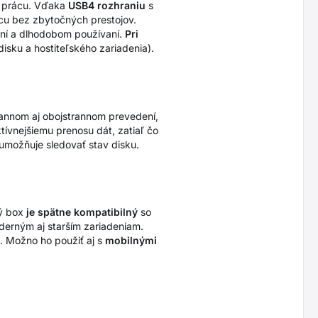
u prácu. Vďaka
USB4 rozhraniu
s
ácu bez zbytočných prestojov.
ení a dlhodobom používaní.
Pri
isku a hostiteľského zariadenia).
annom aj obojstrannom prevedení,
ívnejšiemu prenosu dát, zatiaľ čo
 umožňuje sledovať stav disku.
ý box
je spätne kompatibilný
so
derným aj starším zariadeniam.
 Možno ho použiť aj s
mobilnými