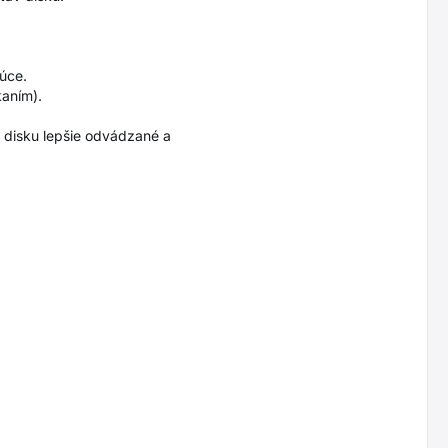
úce.
kaním).
 disku lepšie odvádzané a