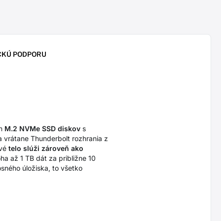
CKÚ PODPORU
on
M.2 NVMe SSD diskov
s
ta vrátane Thunderbolt rozhrania z
ové
telo slúži zároveň ako
ha až 1 TB dát za približne 10
sného úložiska, to všetko