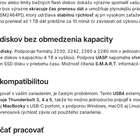
rov alebo limity bežných flash diskov dokážu výrazne spomaliť vaš
e box výrazne
skracuje čas prenosu dát
a umožňuje plynulejšiu pr
ASM2464PD, ktorý udržiava
stabilnú rýchlosť
aj pri vysokom zaťaž
preniesť až 1 TB dát približne za 10 minút (v závislosti od výkonu d
diskov bez obmedzenia kapacity
disky
. Podporuje formáty 2230, 2242, 2260 a 2280 mm v jednostr
ne diskov s kapacitou 4 TB a vyššou). Podpora
UASP
napomáha efekt
 SSD disku v priebehu času. Možnosť čítania
S.M.A.R.T.
informácií
 kompatibilitou
ngovať s vaším zariadením, je častým problémom. Tento
USB4
extern
uje Thunderbolt 3, 4 a 5
, takže ho možno jednoducho pripojiť k mo
aj
MacBooky
s USB-C portom, s podporou Windows, macOS aj Linux.
enosová rýchlosť závisí od použitého zariadenia.
začať pracovať