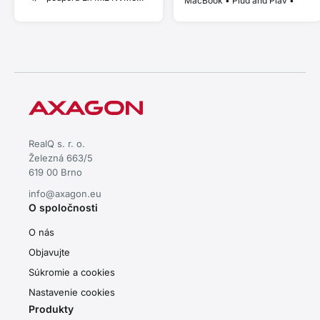
MacBook • Plug and Play •
SSD • kompatibilná s
hliníkové telo • efektívne
Thunderbolt a MacBook • Plug
pasívne chladenie • stabilný
and Play • hliníkové telo •
výkon pre rýchly prenos dát
stabilný výkon bez thermal
throttlingu
RealQ s. r. o.
Železná 663/5
619 00 Brno
info@axagon.eu
O spoločnosti
O nás
Objavujte
Súkromie a cookies
Nastavenie cookies
Produkty