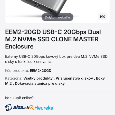
1
/
10
Dotykom rozbalíte
EEM2-20GD USB-C 20Gbps Dual
M.2 NVMe SSD CLONE MASTER
Enclosure
Externý USB-C 20Gbps kovový box pre dva M.2 NVMe SSD
disky s funkciou klonovania.
Kód produktu:
EEM2-20GD
Kategória:
Všetky produkty
,
Príslušenstvo diskov
,
Boxy
M.2
,
Dokovacia stanica pre disky
Kde kúpiť online?