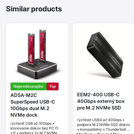
Similar products
Najpredávanejšie
Top
EEM2-40G USB-C
ADSA-M2C
40Gbps externý box
SuperSpeed USB-C
pre M.2 NVMe SSD
10Gbps dual M.2
NVMe dock
rýchlosť USB4 až 40Gbps •
rýchlosť USB až 10Gbps •
podpora M.2 NVMe SSD diskov
klonovanie diskov bez PC (1-
• kompatibilný s Thunderbolt a
>1) • podpora 2x M.2 NVMe