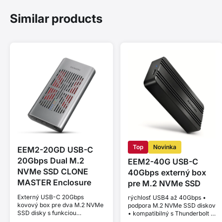
Similar products
Top
Novinka
EEM2-20GD USB-C
20Gbps Dual M.2
EEM2-40G USB-C
NVMe SSD CLONE
40Gbps externý box
MASTER Enclosure
pre M.2 NVMe SSD
Externý USB-C 20Gbps
rýchlosť USB4 až 40Gbps •
kovový box pre dva M.2 NVMe
podpora M.2 NVMe SSD diskov
SSD disky s funkciou
• kompatibilný s Thunderbolt a
klonovania.
MacBook • Plug and Play •