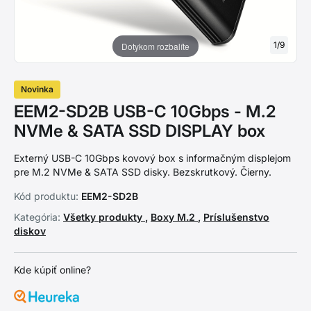
1
/
9
Dotykom rozbalíte
Novinka
EEM2-SD2B USB-C 10Gbps - M.2
NVMe & SATA SSD DISPLAY box
Externý USB-C 10Gbps kovový box s informačným displejom
pre M.2 NVMe & SATA SSD disky. Bezskrutkový. Čierny.
Kód produktu:
EEM2-SD2B
Kategória:
Všetky produkty
,
Boxy M.2
,
Príslušenstvo
diskov
Kde kúpiť online?