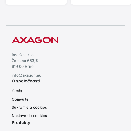
hliníkové telo • efektívne
pasívne chladenie • stabilný
výkon pre rýchly prenos dát
RealQ s. r. o.
Železná 663/5
619 00 Brno
info@axagon.eu
O spoločnosti
O nás
Objavujte
Súkromie a cookies
Nastavenie cookies
Produkty