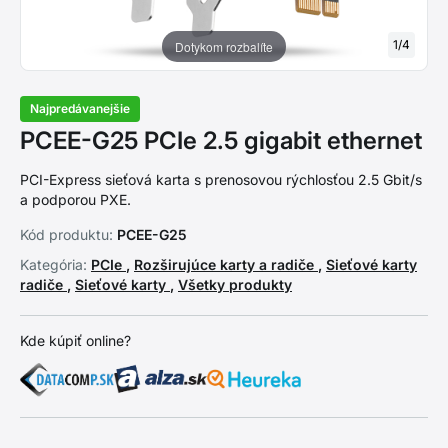
1
/
4
Dotykom rozbalíte
Najpredávanejšie
PCEE-G25 PCIe 2.5 gigabit ethernet
PCI-Express sieťová karta s prenosovou rýchlosťou 2.5 Gbit/s
a podporou PXE.
Kód produktu:
PCEE-G25
Kategória:
PCIe
,
Rozširujúce karty a radiče
,
Sieťové karty
radiče
,
Sieťové karty
,
Všetky produkty
Kde kúpiť online?