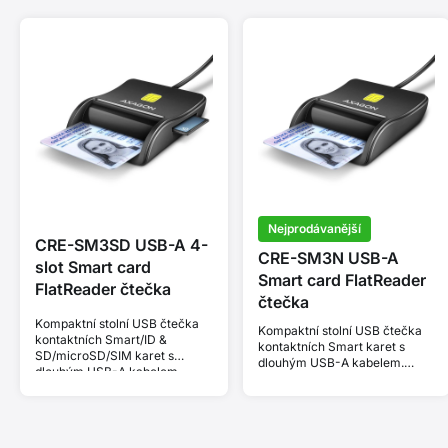
Nejprodávanější
CRE-SM3SD USB-A 4-
CRE-SM3N USB-A
slot Smart card
Smart card FlatReader
FlatReader čtečka
čtečka
Kompaktní stolní USB čtečka
Kompaktní stolní USB čtečka
kontaktních Smart/ID &
kontaktních Smart karet s
SD/microSD/SIM karet s
dlouhým USB-A kabelem.
dlouhým USB-A kabelem.
Vhodná pro aplikaci eObčanka.