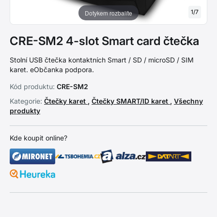
1
/
7
Dotykem rozbalíte
CRE-SM2 4-slot Smart card čtečka
Stolní USB čtečka kontaktních Smart / SD / microSD / SIM
karet. eObčanka podpora.
Kód produktu:
CRE-SM2
Kategorie:
Čtečky karet
,
Čtečky SMART/ID karet
,
Všechny
produkty
Kde koupit online?