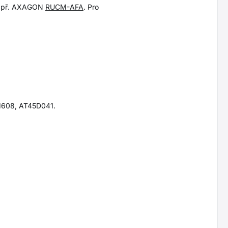
 např. AXAGON
RUCM-AFA
. Pro
1608, AT45D041.