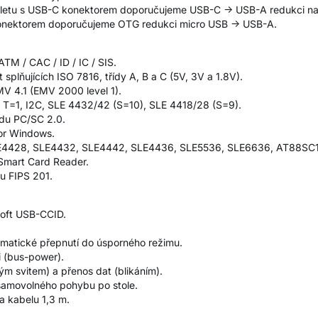
 tabletu s USB-C konektorem doporučujeme USB-C -> USB-A redukci
 konektorem doporučujeme OTG redukci micro USB -> USB-A.
ATM / CAC / ID / IC / SIS.
splňujících ISO 7816, třídy A, B a C (5V, 3V a 1.8V).
V 4.1 (EMV 2000 level 1).
 T=1, I2C, SLE 4432/42 (S=10), SLE 4418/28 (S=9).
du PC/SC 2.0.
or Windows.
LE4428, SLE4432, SLE4442, SLE4436, SLE5536, SLE6636, AT88SC
Smart Card Reader.
u FIPS 201.
soft USB-CCID.
matické přepnutí do úsporného režimu.
i (bus-power).
alým svitem) a přenos dat (blikáním).
amovolného pohybu po stole.
 kabelu 1,3 m.