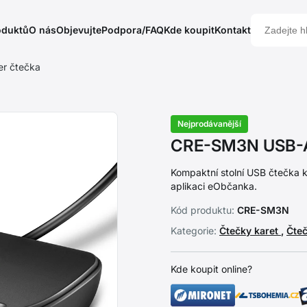
oduktů
O nás
Objevujte
Podpora/FAQ
Kde koupit
Kontakt
r čtečka
Nejprodávanější
CRE-SM3N USB-A 
Kompaktní stolní USB čtečka 
aplikaci eObčanka.
Kód produktu:
CRE-SM3N
Kategorie:
Čtečky karet
,
Čte
Kde koupit online?