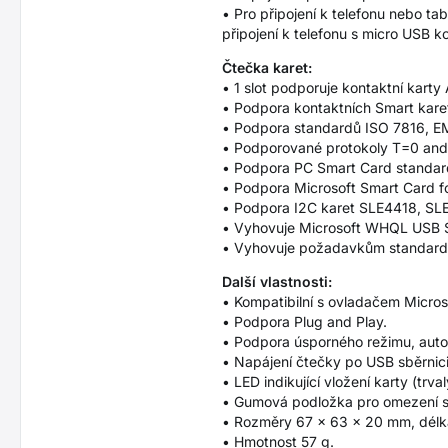
• Pro připojení k telefonu nebo
připojení k telefonu s micro USB
Čtečka karet:
• 1 slot podporuje kontaktní karty 
• Podpora kontaktních Smart karet 
• Podpora standardů ISO 7816, EM
• Podporované protokoly T=0 and
• Podpora PC Smart Card standar
• Podpora Microsoft Smart Card f
• Podpora I2C karet SLE4418, S
• Vyhovuje Microsoft WHQL USB 
• Vyhovuje požadavkům standard
Další vlastnosti:
• Kompatibilní s ovladačem Micro
• Podpora Plug and Play.
• Podpora úsporného režimu, auto
• Napájení čtečky po USB sběrnic
• LED indikující vložení karty (trv
• Gumová podložka pro omezení s
• Rozměry 67 × 63 × 20 mm, délka
• Hmotnost 57 g.