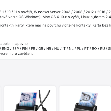
8.1 / 10 / 11 a novější, Windows Server 2003 / 2008 / 2012 / 2016 / 
ové verze OS Windows), Mac OS X 10.x a vyšší, Linux s jádrem 2.4.
ntaktní karty, které mají na povrchu viditelné kontakty. Karta bez ko
 kabelem napevno,
 ENG / ESP / FIN / FR / GR / HR / HU / IT / NL / PL / PT / RO / RU / 
tvorem pro zavěšení.