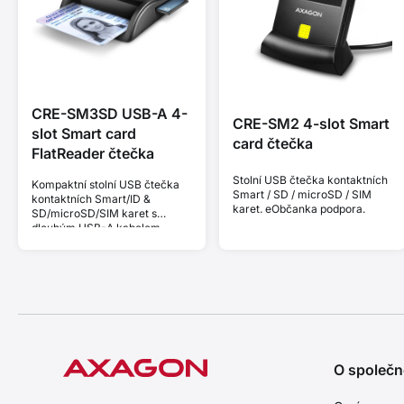
CRE-SM3SD USB-A 4-
CRE-SM2 4-slot Smart
slot Smart card
card čtečka
FlatReader čtečka
Stolní USB čtečka kontaktních
Kompaktní stolní USB čtečka
Smart / SD / microSD / SIM
kontaktních Smart/ID &
karet. eObčanka podpora.
SD/microSD/SIM karet s
dlouhým USB-A kabelem.
O společn