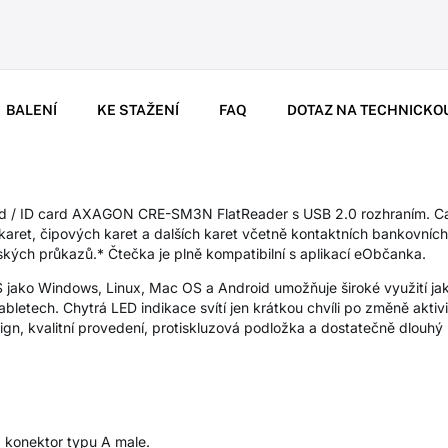
BALENÍ
KE STAŽENÍ
FAQ
DOTAZ NA TECHNICKO
ard / ID card AXAGON CRE-SM3N FlatReader s USB 2.0 rozhraním. C
aret, čipových karet a dalších karet včetně kontaktních bankovních
kých průkazů.* Čtečka je plně kompatibilní s aplikací eObčanka.
 jako Windows, Linux, Mac OS a Android umožňuje široké využití jak 
abletech. Chytrá LED indikace svítí jen krátkou chvíli po změně aktivi
n, kvalitní provedení, protiskluzová podložka a dostatečně dlouhý k
0 konektor typu A male.