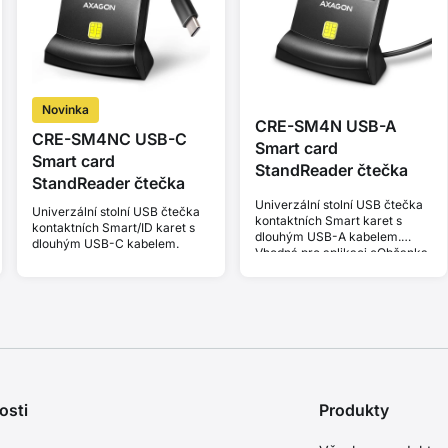
Novinka
CRE-SM4N USB-A
CRE-SM4NC USB-C
Smart card
Smart card
StandReader čtečka
StandReader čtečka
Univerzální stolní USB čtečka
Univerzální stolní USB čtečka
kontaktních Smart karet s
kontaktních Smart/ID karet s
dlouhým USB-A kabelem.
dlouhým USB-C kabelem.
Vhodná pro aplikaci eObčanka.
osti
Produkty