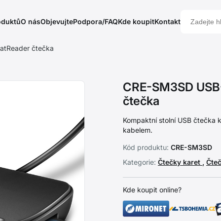
oduktů
O nás
Objevujte
Podpora/FAQ
Kde koupit
Kontakt
atReader čtečka
CRE-SM3SD USB-A
čtečka
Kompaktní stolní USB čtečka 
kabelem.
Kód produktu:
CRE-SM3SD
Kategorie:
Čtečky karet
,
Čte
Kde koupit online?