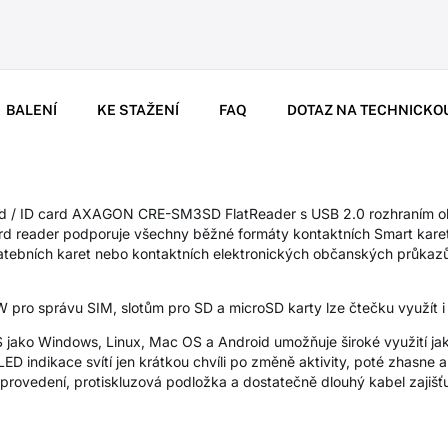
BALENÍ
KE STAŽENÍ
FAQ
DOTAZ NA TECHNICKO
ard / ID card AXAGON CRE-SM3SD FlatReader s USB 2.0 rozhraním ob
rd reader podporuje všechny běžné formáty kontaktních Smart karet,
tebních karet nebo kontaktních elektronických občanských průkazů *
W pro správu SIM, slotům pro SD a microSD karty lze čtečku využít i
 jako Windows, Linux, Mac OS a Android umožňuje široké využití jak
LED indikace svítí jen krátkou chvíli po změně aktivity, poté zhasne 
í provedení, protiskluzová podložka a dostatečně dlouhý kabel zajiš