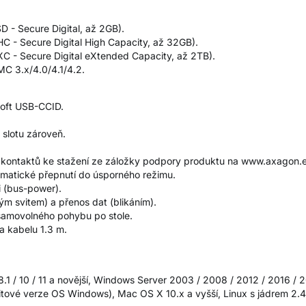
D - Secure Digital, až 2GB).
C - Secure Digital High Capacity, až 32GB).
C - Secure Digital eXtended Capacity, až 2TB).
C 3.x/4.0/4.1/4.2.
soft USB-CCID.
 slotu zároveň.
u kontaktů ke stažení ze záložky podpory produktu na www.axagon.
matické přepnutí do úsporného režimu.
i (bus-power).
alým svitem) a přenos dat (blikáním).
amovolného pohybu po stole.
 kabelu 1.3 m.
8.1 / 10 / 11 a novější, Windows Server 2003 / 2008 / 2012 / 2016 / 
ové verze OS Windows), Mac OS X 10.x a vyšší, Linux s jádrem 2.4.