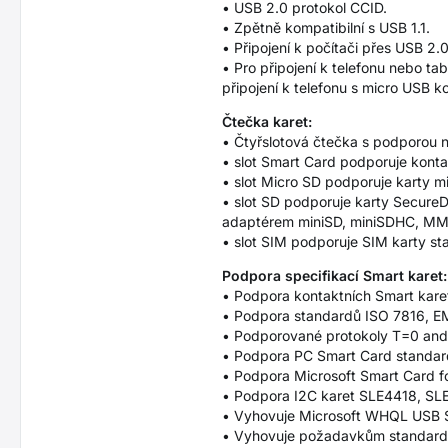
• USB 2.0 protokol CCID.
• Zpětně kompatibilní s USB 1.1.
• Připojení k počítači přes USB 2.
• Pro připojení k telefonu nebo
připojení k telefonu s micro USB
Čtečka karet:
• Čtyřslotová čtečka s podporou n
• slot Smart Card podporuje kontak
• slot Micro SD podporuje karty 
• slot SD podporuje karty Secur
adaptérem miniSD, miniSDHC, MM
• slot SIM podporuje SIM karty st
Podpora specifikací Smart karet
• Podpora kontaktních Smart karet 
• Podpora standardů ISO 7816, EM
• Podporované protokoly T=0 and
• Podpora PC Smart Card standar
• Podpora Microsoft Smart Card f
• Podpora I2C karet SLE4418, S
• Vyhovuje Microsoft WHQL USB 
• Vyhovuje požadavkům standard