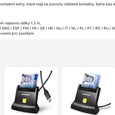
ntaktní karty, které mají na povrchu viditelné kontakty. Karta bez ko
em napevno délky 1.3 m,
 ENG / ESP / FIN / FR / GR / HR / HU / IT / NL / PL / PT / RO / RU / 
tvorem pro zavěšení.