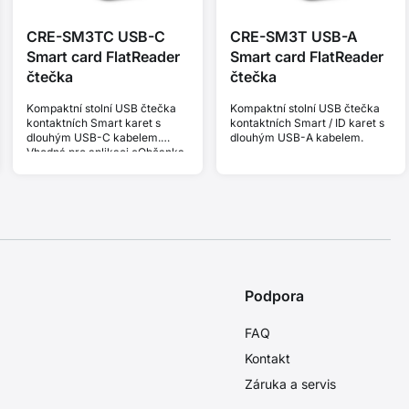
CRE-SM3TC USB-C
CRE-SM3T USB-A
Smart card FlatReader
Smart card FlatReader
čtečka
čtečka
Kompaktní stolní USB čtečka
Kompaktní stolní USB čtečka
kontaktních Smart karet s
kontaktních Smart / ID karet s
dlouhým USB-C kabelem.
dlouhým USB-A kabelem.
Vhodná pro aplikaci eObčanka.
Podpora
FAQ
Kontakt
Záruka a servis