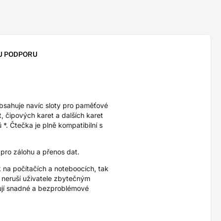
U PODPORU
sahuje navíc sloty pro paměťové
 čipových karet a dalších karet
. Čtečka je plně kompatibilní s
 pro zálohu a přenos dat.
 na počítačích a noteboocích, tak
a neruší uživatele zbytečným
ťují snadné a bezproblémové