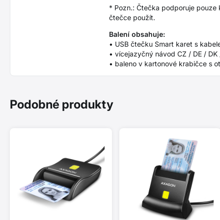
* Pozn.: Čtečka podporuje pouze ko
čtečce použít.
Balení obsahuje:
• USB čtečku Smart karet s kabel
• vícejazyčný návod CZ / DE / DK /
• baleno v kartonové krabičce s o
Podobné produkty