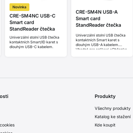
Novinka
CRE-SM4N USB-A
CRE-SM4NC USB-C
Smart card
Smart card
StandReader čtečka
StandReader čtečka
Univerzální stolní USB čtečka
Univerzální stolní USB čtečka
kontaktních Smart karet s
kontaktních Smart/ID karet s
dlouhým USB-A kabelem.
dlouhým USB-C kabelem.
Vhodná pro aplikaci eObčanka.
osti
Produkty
Všechny produkty
Katalog ke stažení
cookies
Kde koupit