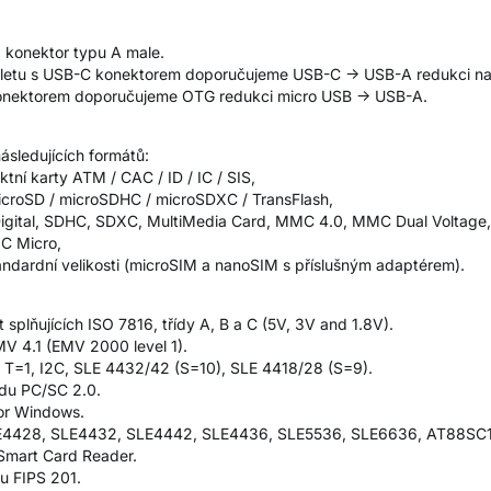
0 konektor typu A male.
 tabletu s USB-C konektorem doporučujeme USB-C -> USB-A redukc
 konektorem doporučujeme OTG redukci micro USB -> USB-A.
ásledujících formátů:
tní karty ATM / CAC / ID / IC / SIS,
microSD / microSDHC / microSDXC / TransFlash,
eDigital, SDHC, SDXC, MultiMedia Card, MMC 4.0, MMC Dual Voltag
C Micro,
andardní velikosti (microSIM a nanoSIM s příslušným adaptérem).
:
splňujících ISO 7816, třídy A, B a C (5V, 3V and 1.8V).
V 4.1 (EMV 2000 level 1).
 T=1, I2C, SLE 4432/42 (S=10), SLE 4418/28 (S=9).
du PC/SC 2.0.
or Windows.
LE4428, SLE4432, SLE4442, SLE4436, SLE5536, SLE6636, AT88SC
Smart Card Reader.
u FIPS 201.