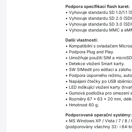
Podpora specifikací flash karet:
• Vyhovuje standardu SD 1.0/1.1 (S
• Vyhovuje standardu SD 2.0 (SDH
• Vyhovuje standardu SD 3.0 (SDX
• Vyhovuje standardu MMC a eMM
Další vlastnosti:
• Kompatibilní s ovladačem Micro
• Podpora Plug and Play.
• Umožňuje použití SIM a microSD
• Detekce vložení Smart karty.
• SW SIMedit pro editaci a záloh
• Podpora úsporného režimu, auto
• Napájení čtečky po USB sběrnic
• LED indikující vložení karty (trv
• Gumová podložka pro omezení s
• Rozměry 67 x 63 x 20 mm, délka
• Hmotnost 60 g.
Podporované operační systémy:
• MS Windows XP / Vista / 7 / 8 / 
(podporovány všechny 32- i 64-bit