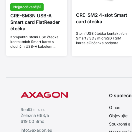
Nejprodávanější
CRE-SM2 4-slot Smart
CRE-SM3N USB-A
card čtečka
Smart card FlatReader
čtečka
Stolní USB čtečka kontaktních
Kompaktní stolní USB čtečka
Smart / SD / microSD / SIM
kontaktních Smart karet s
karet. eObčanka podpora.
dlouhým USB-A kabelem.
Vhodná pro aplikaci eObčanka.
O společn
O nás
RealQ s. r. o.
Železná 663/5
Objevujte
619 00 Brno
Soukromí a 
info@axagon.eu