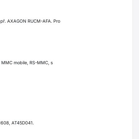
i např. AXAGON RUCM-AFA. Pro
e, MMC mobile, RS-MMC, s
1608, AT45D041.