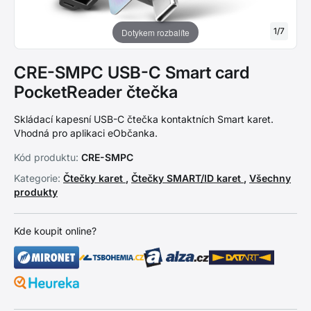
1
/
7
Dotykem rozbalíte
CRE-SMPC USB-C Smart card
PocketReader čtečka
Skládací kapesní USB-C čtečka kontaktních Smart karet.
Vhodná pro aplikaci eObčanka.
Kód produktu:
CRE-SMPC
Kategorie:
Čtečky karet
,
Čtečky SMART/ID karet
,
Všechny
produkty
Kde koupit online?