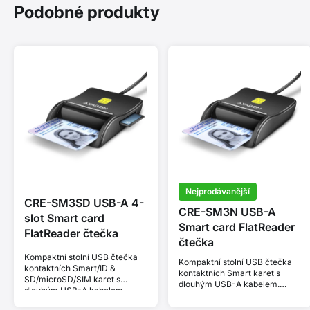
Podobné produkty
Nejprodávanější
CRE-SM3SD USB-A 4-
CRE-SM3N USB-A
slot Smart card
Smart card FlatReader
FlatReader čtečka
čtečka
Kompaktní stolní USB čtečka
Kompaktní stolní USB čtečka
kontaktních Smart/ID &
kontaktních Smart karet s
SD/microSD/SIM karet s
dlouhým USB-A kabelem.
dlouhým USB-A kabelem.
Vhodná pro aplikaci eObčanka.