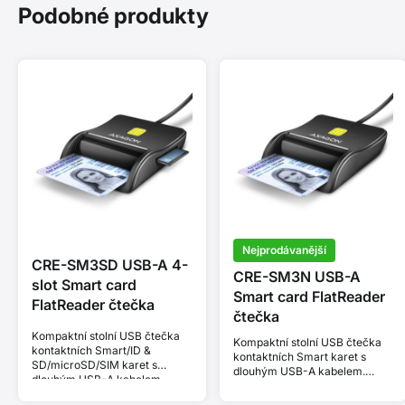
Podobné produkty
Nejprodávanější
CRE-SM3SD USB-A 4-
CRE-SM3N USB-A
slot Smart card
Smart card FlatReader
FlatReader čtečka
čtečka
Kompaktní stolní USB čtečka
Kompaktní stolní USB čtečka
kontaktních Smart/ID &
kontaktních Smart karet s
SD/microSD/SIM karet s
dlouhým USB-A kabelem.
dlouhým USB-A kabelem.
Vhodná pro aplikaci eObčanka.