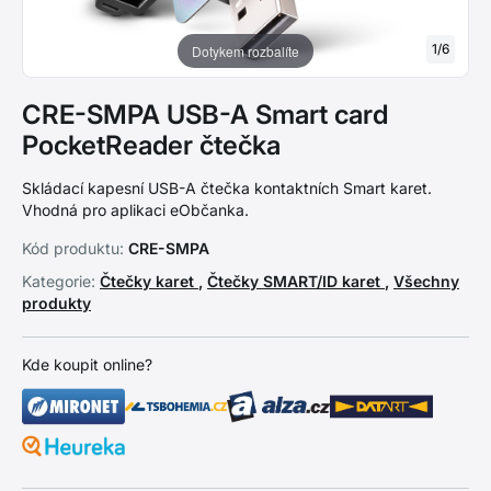
1
/
6
Dotykem rozbalíte
CRE-SMPA USB-A Smart card
PocketReader čtečka
Skládací kapesní USB-A čtečka kontaktních Smart karet.
Vhodná pro aplikaci eObčanka.
Kód produktu:
CRE-SMPA
Kategorie:
Čtečky karet
,
Čtečky SMART/ID karet
,
Všechny
produkty
Kde koupit online?