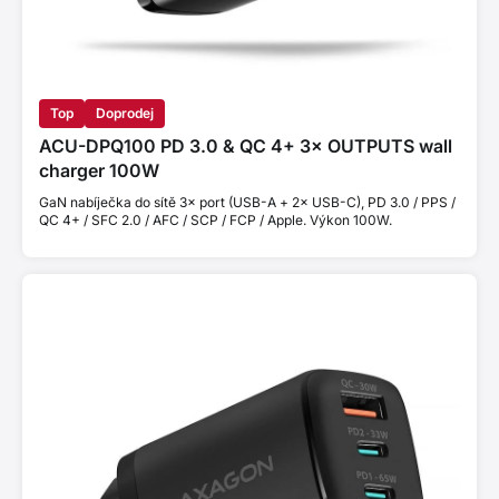
Top
Doprodej
ACU-DPQ100 PD 3.0 & QC 4+ 3× OUTPUTS wall
charger 100W
GaN nabíječka do sítě 3× port (USB-A + 2× USB-C), PD 3.0 / PPS /
QC 4+ / SFC 2.0 / AFC / SCP / FCP / Apple. Výkon 100W.