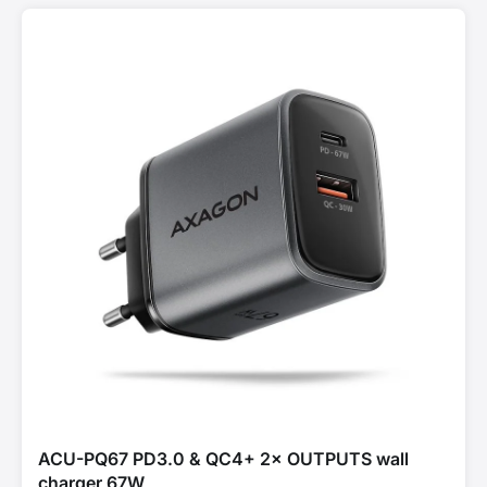
ACU-PQ67 PD3.0 & QC4+ 2× OUTPUTS wall
charger 67W