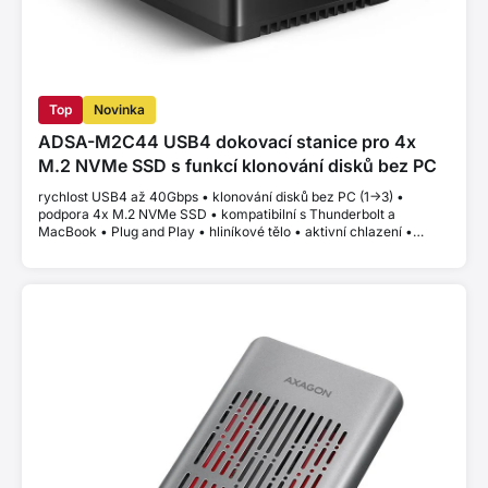
Top
Novinka
ADSA-M2C44 USB4 dokovací stanice pro 4x
M.2 NVMe SSD s funkcí klonování disků bez PC
rychlost USB4 až 40Gbps • klonování disků bez PC (1->3) •
podpora 4x M.2 NVMe SSD • kompatibilní s Thunderbolt a
MacBook • Plug and Play • hliníkové tělo • aktivní chlazení •
stabilní výkon bez thermal throttlingu