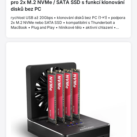
pro 2x M.2 NVMe / SATA SSD s funkcí klonování
disků bez PC
rychlost USB až 20Gbps • klonování disků bez PC (1->1) • podpora
2x M.2 NVMe nebo SATA SSD • kompatibilní s Thunderbolt a
MacBook • Plug and Play • hliníkové tělo • aktivní chlazení •
stabilní výkon bez thermal throttlingu