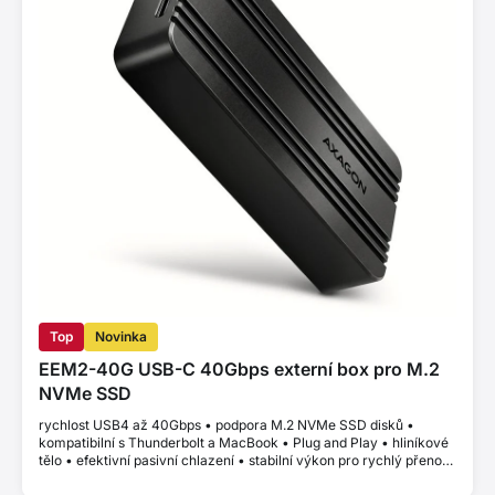
Top
Novinka
EEM2-40G USB-C 40Gbps externí box pro M.2
NVMe SSD
rychlost USB4 až 40Gbps • podpora M.2 NVMe SSD disků •
kompatibilní s Thunderbolt a MacBook • Plug and Play • hliníkové
tělo • efektivní pasivní chlazení • stabilní výkon pro rychlý přenos
dat