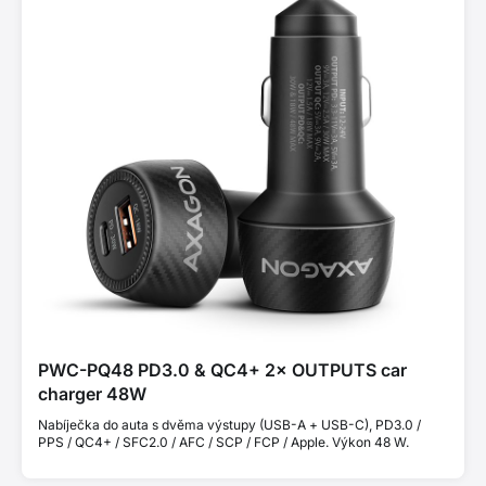
PWC-PQ48 PD3.0 & QC4+ 2× OUTPUTS car
charger 48W
Nabíječka do auta s dvěma výstupy (USB-A + USB-C), PD3.0 /
PPS / QC4+ / SFC2.0 / AFC / SCP / FCP / Apple. Výkon 48 W.