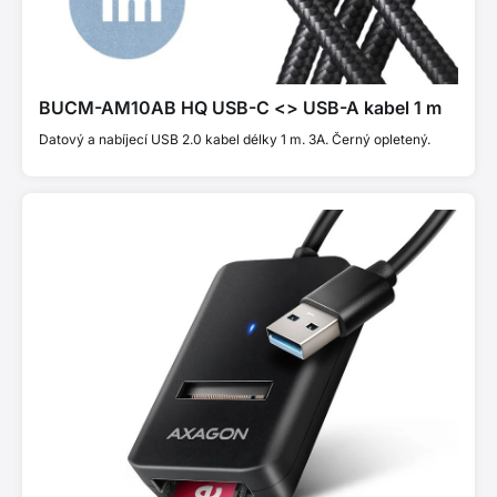
BUCM-AM10AB HQ USB-C <> USB-A kabel 1 m
Datový a nabíjecí USB 2.0 kabel délky 1 m. 3A. Černý opletený.