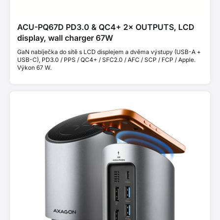
ACU-PQ67D PD3.0 & QC4+ 2× OUTPUTS, LCD
display, wall charger 67W
GaN nabíječka do sítě s LCD displejem a dvěma výstupy (USB-A +
USB-C), PD3.0 / PPS / QC4+ / SFC2.0 / AFC / SCP / FCP / Apple.
Výkon 67 W.