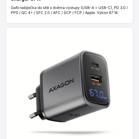
GaN nabíječka do sítě s dvěma výstupy (USB-A + USB-C), PD 3.0 /
PPS / QC 4+ / SFC 2.0 / AFC / SCP / FCP / Apple. Výkon 67 W.