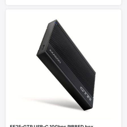
EE25-GTR USB-C 10Gbps RIBBED box