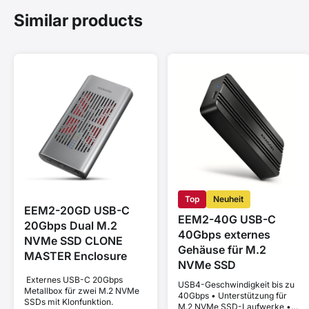
Similar products
Top
Neuheit
EEM2-20GD USB-C
EEM2-40G USB-C
20Gbps Dual M.2
40Gbps externes
NVMe SSD CLONE
Gehäuse für M.2
MASTER Enclosure
NVMe SSD
Externes USB-C 20Gbps
USB4-Geschwindigkeit bis zu
Metallbox für zwei M.2 NVMe
40Gbps • Unterstützung für
SSDs mit Klonfunktion.
M.2 NVMe SSD-Laufwerke •