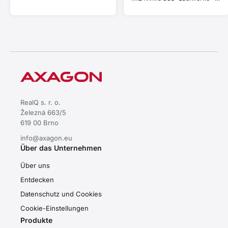
kompatibel mit Thunderbolt
und MacBook • Plug and Play
• Aluminiumgehäuse •
effiziente passive Kühlung •
stabile Leistung für schnellen
Datentransfer
RealQ s. r. o.
Železná 663/5
619 00 Brno
info@axagon.eu
Über das Unternehmen
Über uns
Entdecken
Datenschutz und Cookies
Cookie-Einstellungen
Produkte