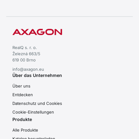
effiziente passive Kühlung •
stabile Leistung für schnellen
Datentransfer
RealQ s. r. o.
Železná 663/5
619 00 Brno
info@axagon.eu
Über das Unternehmen
Über uns
Entdecken
Datenschutz und Cookies
Cookie-Einstellungen
Produkte
Alle Produkte
Katalog herunterladen