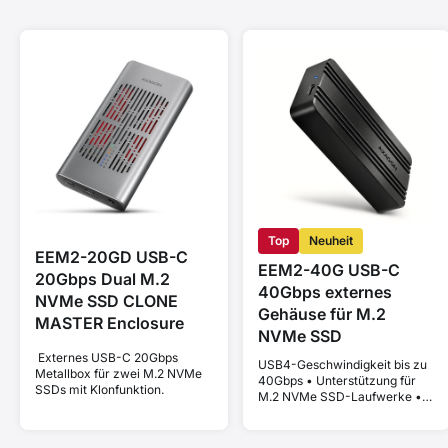
Top
Neuheit
EEM2-20GD USB-C
EEM2-40G USB-C
20Gbps Dual M.2
40Gbps externes
NVMe SSD CLONE
Gehäuse für M.2
MASTER Enclosure
NVMe SSD
Externes USB-C 20Gbps
USB4-Geschwindigkeit bis zu
Metallbox für zwei M.2 NVMe
40Gbps • Unterstützung für
SSDs mit Klonfunktion.
M.2 NVMe SSD-Laufwerke •
kompatibel mit Thunderbolt
und MacBook • Plug and Play
• Aluminiumgehäuse •