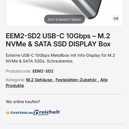
1
/
9
Zum Erweitern tippen
EEM2-SD2 USB-C 10Gbps – M.2
NVMe & SATA SSD DISPLAY Box
Externe USB-C 10Gbps Metallbox mit Info-Display für M.2
NVMe & SATA SSDs. Schraubenlos.
Produktcode:
EEM2-SD2
Kategorie:
M.2 Gehäuse
,
Festplatten-Zubehör
,
Alle
Produkte
Wo online kaufen?