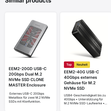
Similar products
Top
Neuheit
EEM2-20GD USB-C
EEM2-40G USB-C
20Gbps Dual M.2
40Gbps externes
NVMe SSD CLONE
Gehäuse für M.2
MASTER Enclosure
NVMe SSD
Externes USB-C 20Gbps
USB4-Geschwindigkeit bis zu
Metallbox für zwei M.2 NVMe
40Gbps • Unterstützung für
SSDs mit Klonfunktion.
M.2 NVMe SSD-Laufwerke •
kompatibel mit Thunderbolt