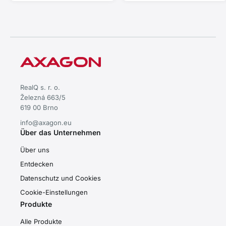
und MacBook • Plug and Play
• Aluminiumgehäuse •
effiziente passive Kühlung •
stabile Leistung für schnellen
Datentransfer
RealQ s. r. o.
Železná 663/5
619 00 Brno
info@axagon.eu
Über das Unternehmen
Über uns
Entdecken
Datenschutz und Cookies
Cookie-Einstellungen
Produkte
Alle Produkte