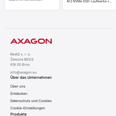
M.2 NVMe SSD-Laufwerke •
kompatibel mit Thunderbolt
und MacBook • Plug and Play
• Aluminiumgehäuse •
effiziente passive Kühlung •
stabile Leistung für schnellen
Datentransfer
RealQ s. r. o.
Železná 663/5
619 00 Brno
info@axagon.eu
Über das Unternehmen
Über uns
Entdecken
Datenschutz und Cookies
Cookie-Einstellungen
Produkte