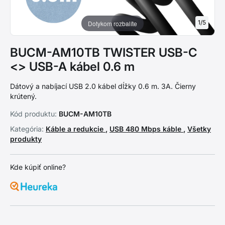
1
/
5
Dotykom rozbalíte
BUCM-AM10TB TWISTER USB-C
<> USB-A kábel 0.6 m
Dátový a nabíjací USB 2.0 kábel dĺžky 0.6 m. 3A. Čierny
krútený.
Kód produktu:
BUCM-AM10TB
Kategória:
Káble a redukcie
,
USB 480 Mbps káble
,
Všetky
produkty
Kde kúpiť online?