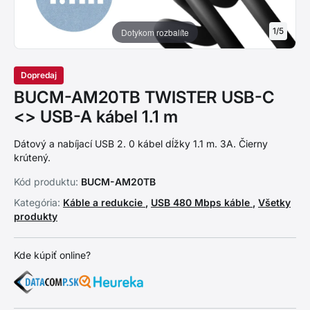
1
/
5
Dotykom rozbalíte
Dopredaj
BUCM-AM20TB TWISTER USB-C
<> USB-A kábel 1.1 m
Dátový a nabíjací USB 2. 0 kábel dĺžky 1.1 m. 3A. Čierny
krútený.
Kód produktu:
BUCM-AM20TB
Kategória:
Káble a redukcie
,
USB 480 Mbps káble
,
Všetky
produkty
Kde kúpiť online?