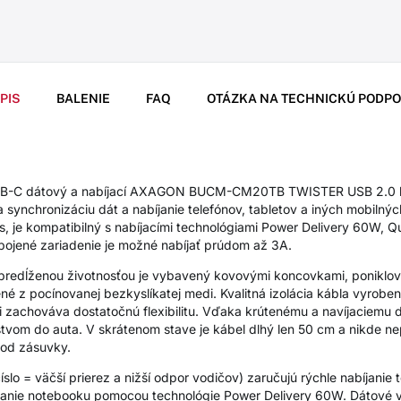
PIS
BALENIE
FAQ
OTÁZKA NA TECHNICKÚ PODP
USB-C dátový a nabíjací AXAGON BUCM-CM20TB TWISTER USB 2.0 k
 synchronizáciu dát a nabíjanie telefónov, tabletov a iných mobilnýc
s, je kompatibilný s nabíjacími technológiami Power Delivery 60W,
pojené zariadenie je možné nabíjať prúdom až 3A.
 predĺženou životnosťou je vybavený kovovými koncovkami, poniklo
né z pocínovanej bezkyslíkatej medi. Kvalitná izolácia kábla vyrob
i zachováva dostatočnú flexibilitu. Vďaka krútenému a navíjaciemu
nstvom do auta. V skrátenom stave je kábel dlhý len 50 cm a nikde n
 od zásuvky.
lo = väčší prierez a nižší odpor vodičov) zaručujú rýchle nabíjanie 
bíjanie notebooku pomocou technológie Power Delivery 60W. Dátové