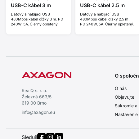
USB-C kábel 3 m
USB-C kábel 2.5 m
Dátový a nabíjací USB
Dátový a nabíjací USB
480Mbps kábel dĺžky 3 m. PD
480Mbps kábel dĺžky 2.5 m.
240W, 5A. Čierny opletený.
PD 240W, 5A. Čierny opletený.
O spoločn
O nás
RealQ s. r. o.
Železná 663/5
Objavujte
619 00 Brno
Súkromie a 
info@axagon.eu
Nastavenie
Sleduj!