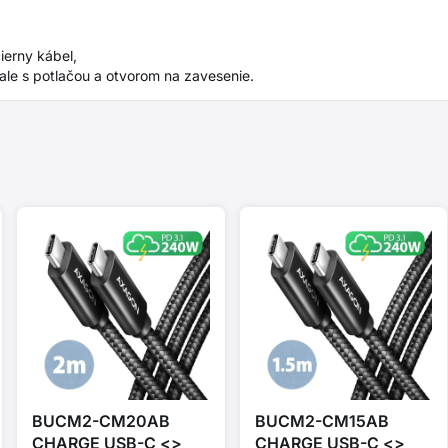
erny kábel,
ale s potlačou a otvorom na zavesenie.
BUCM2-CM20AB
BUCM2-CM15AB
CHARGE USB-C <>
CHARGE USB-C <>