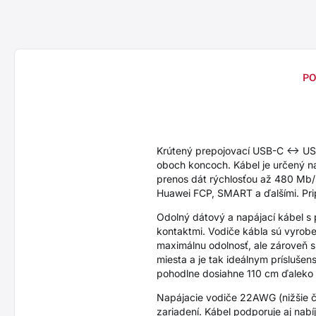
PO
Krútený prepojovací USB-C <-> 
oboch koncoch. Kábel je určený na
prenos dát rýchlosťou až 480 Mb/
Huawei FCP, SMART a ďalšími. Pri
Odolný dátový a napájací kábel s
kontaktmi. Vodiče kábla sú vyrobe
maximálnu odolnosť, ale zároveň s
miesta a je tak ideálnym prísluše
pohodlne dosiahne 110 cm ďaleko
Napájacie vodiče 22AWG (nižšie čís
zariadení. Kábel podporuje aj na