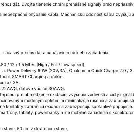
renos dát. Dvojité tienenie chráni prenášané signály pred nepriazni
e nebezpečné ohýbanie kábla. Mechanickú odolnosť kábla zvyšujú a
účasný prenos dát a napájanie mobilného zariadenia.
.
0 / 12 / 1.5 Mb/s (High / Full / Low speed).
nia: Power Delivery 60W (20V/3A), Qualcomm Quick Charge 2.0 / 3
tocol, SMART Charging a ďalšie.
dom až 3A.
če 22AWG, dátové vodiče 30AWG.
ej medi pre obmedzenie oxidácie, zvýšenie vodivosti a čistý signál 
pocínovaným medeným opletením minimalizuje rušenie a zabraňuje str
né kontakty zabraňujú oxidácii a zabezpečujú spoľahlivé pripojenie
martfóny, tablety, powerbanky a iné mobilné zariadenia s konektor
om stave, 50 cm v skrátenom stave,