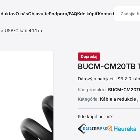
oduktov
O nás
Objavujte
Podpora/FAQ
Kde kúpiť
Kontakt
USB-C kábel 1.1 m
Dopredaj
BUCM-CM20TB TW
Dátový a nabíjací USB 2.0 káb
Kód produktu:
BUCM-CM20T
Kategória:
Káble a redukcie
,
Kde kúpiť online?