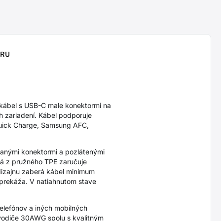
ORU
ábel s USB-C male konektormi na
h zariadení. Kábel podporuje
 Quick Charge, Samsung AFC,
vanými konektormi a pozlátenými
ená z pružného TPE zaručuje
 dizajnu zaberá kábel minimum
eprekáža. V natiahnutom stave
telefónov a iných mobilných
 vodiče 30AWG spolu s kvalitným