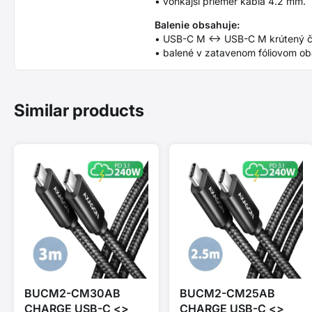
• vonkajší priemer kábla 4.2 mm.
Balenie obsahuje:
• USB-C M <-> USB-C M krútený či
• balené v zatavenom fóliovom ob
Similar products
BUCM2-CM30AB
BUCM2-CM25AB
CHARGE USB-C <>
CHARGE USB-C <>