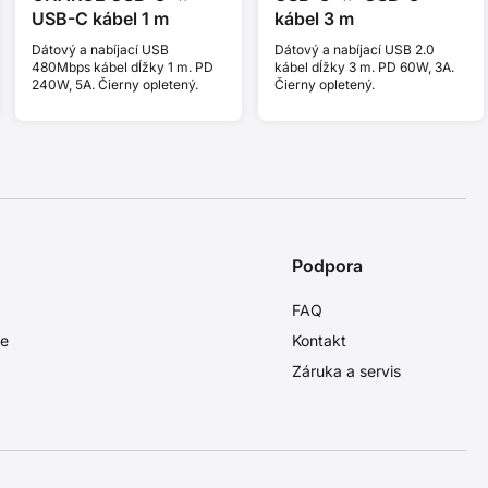
USB-C kábel 1 m
kábel 3 m
Dátový a nabíjací USB
Dátový a nabíjací USB 2.0
480Mbps kábel dĺžky 1 m. PD
kábel dĺžky 3 m. PD 60W, 3A.
240W, 5A. Čierny opletený.
Čierny opletený.
Podpora
FAQ
ie
Kontakt
Záruka a servis