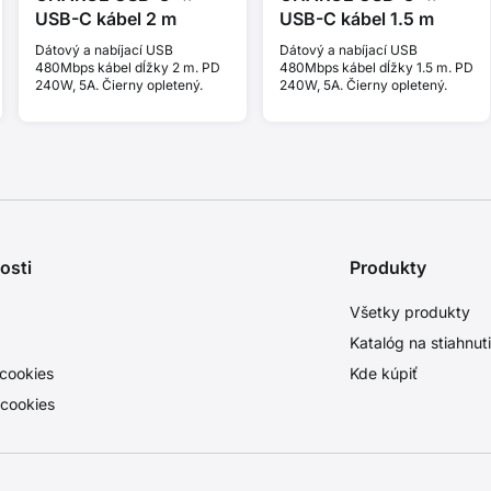
USB-C kábel 2 m
USB-C kábel 1.5 m
Dátový a nabíjací USB
Dátový a nabíjací USB
480Mbps kábel dĺžky 2 m. PD
480Mbps kábel dĺžky 1.5 m. PD
240W, 5A. Čierny opletený.
240W, 5A. Čierny opletený.
osti
Produkty
Všetky produkty
Katalóg na stiahnut
cookies
Kde kúpiť
 cookies