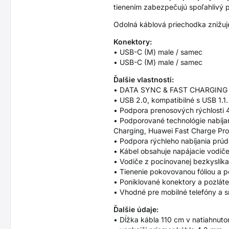
tienením zabezpečujú spoľahlivý p
Odolná káblová priechodka znižuj
Konektory:
• USB-C (M) male / samec
• USB-C (M) male / samec
Ďalšie vlastnosti:
• DATA SYNC & FAST CHARGING - s
• USB 2.0, kompatibilné s USB 1.1
• Podpora prenosových rýchlosti 48
• Podporované technológie nabíja
Charging, Huawei Fast Charge Pro
• Podpora rýchleho nabíjania prú
• Kábel obsahuje napájacie vodi
• Vodiče z pocínovanej bezkyslíkat
• Tienenie pokovovanou fóliou a 
• Poniklované konektory a pozláte
• Vhodné pre mobilné telefóny a s
Ďalšie údaje:
• Dĺžka kábla 110 cm v natiahnut