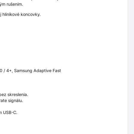
vým rušením.
j hliníkové koncovky.
.0 / 4+, Samsung Adaptive Fast
bez skreslenia.
ate signálu.
.
om USB-C.