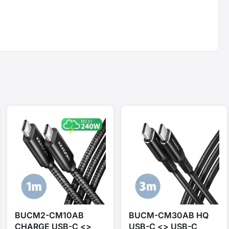
BUCM2-CM10AB
BUCM-CM30AB HQ
CHARGE USB-C <>
USB-C <> USB-C