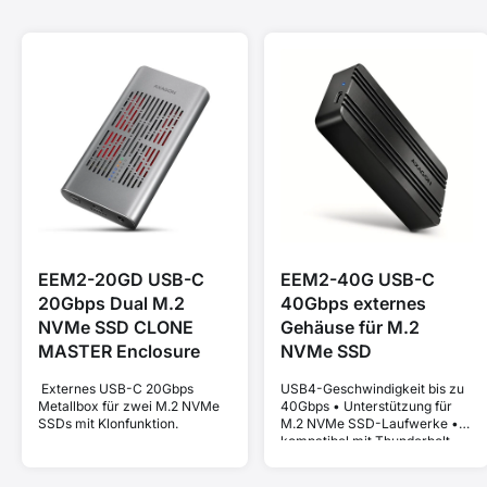
EEM2-20GD USB-C
EEM2-40G USB-C
20Gbps Dual M.2
40Gbps externes
NVMe SSD CLONE
Gehäuse für M.2
MASTER Enclosure
NVMe SSD
Externes USB-C 20Gbps
USB4-Geschwindigkeit bis zu
Metallbox für zwei M.2 NVMe
40Gbps • Unterstützung für
SSDs mit Klonfunktion.
M.2 NVMe SSD-Laufwerke •
kompatibel mit Thunderbolt
und MacBook • Plug and Play
• Aluminiumgehäuse •