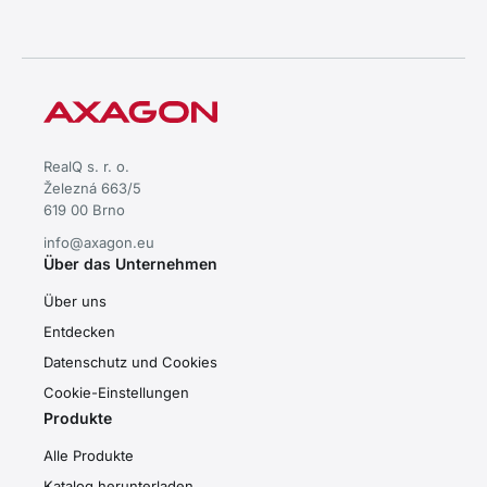
effiziente passive Kühlung •
stabile Leistung für schnellen
Datentransfer
RealQ s. r. o.
Železná 663/5
619 00 Brno
info@axagon.eu
Über das Unternehmen
Über uns
Entdecken
Datenschutz und Cookies
Cookie-Einstellungen
Produkte
Alle Produkte
Katalog herunterladen